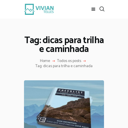
REVISTA DIGITAL
INÍCIO
Tag: dicas para trilha
LOJA
e caminhada
REVISTA
ESCALADA
Home
Todos os posts
Tag: dicas para trilha e caminhada
MEUS VÍDEOS
BAIXE DE GRAÇA
CONTATO
MKT DIGITAL
SOBRE MIM