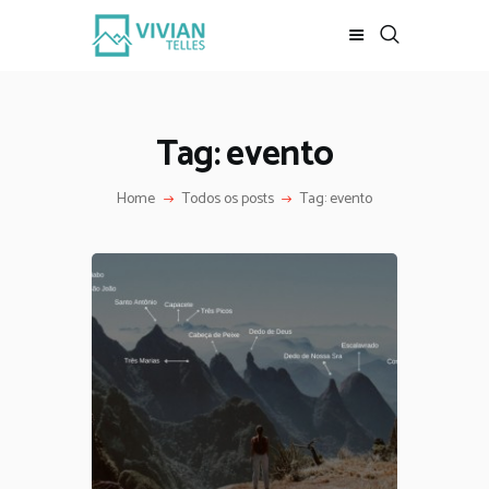
REVISTA DIGITAL
INÍCIO
Tag: evento
LOJA
REVISTA
Home
Todos os posts
Tag: evento
ESCALADA
MEUS VÍDEOS
BAIXE DE GRAÇA
CONTATO
MKT DIGITAL
SOBRE MIM