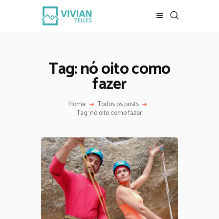
REVISTA DIGITAL
INÍCIO
Tag: nó oito como
LOJA
fazer
REVISTA
ESCALADA
Home
Todos os posts
Tag: nó oito como fazer
MEUS VÍDEOS
BAIXE DE GRAÇA
CONTATO
MKT DIGITAL
SOBRE MIM