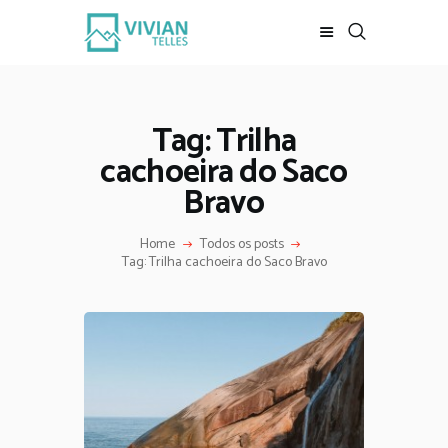
REVISTA DIGITAL
INÍCIO
Tag: Trilha
LOJA
cachoeira do Saco
REVISTA
Bravo
ESCALADA
MEUS VÍDEOS
Home
Todos os posts
Tag: Trilha cachoeira do Saco Bravo
BAIXE DE GRAÇA
CONTATO
MKT DIGITAL
SOBRE MIM