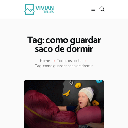
REVISTA DIGITAL
INÍCIO
Tag: como guardar
LOJA
saco de dormir
REVISTA
ESCALADA
Home
Todos os posts
Tag: como guardar saco de dormir
MEUS VÍDEOS
BAIXE DE GRAÇA
CONTATO
MKT DIGITAL
SOBRE MIM