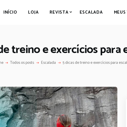
NÍCIO
INÍCIO
LOJA
REVISTA
ESCALADA
MEUS
LOJA
REVISTA DIGITAL
REVISTA
ESCALADA
de treino e exercícios para
MEUS VÍDEOS
BAIXE DE GRAÇA
me
Todos os posts
Escalada
5 dicas de treino e exercícios para esc
CONTATO
MKT DIGITAL
SOBRE MIM