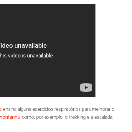
o
ensina alguns exercícios respiratórios para melhorar o
a montanha
, como, por exemplo, o trekking e a escalada.