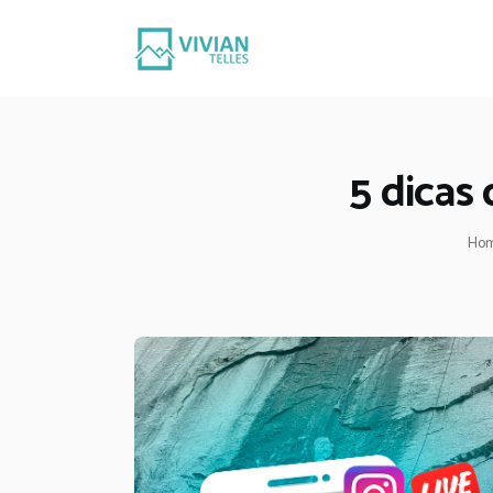
I
5 dicas 
Ho