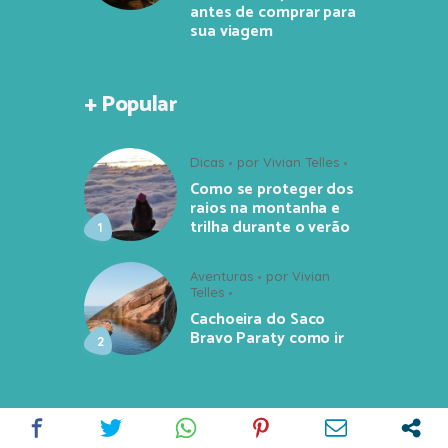
antes de comprar para
sua viagem
+ Popular
Dicas
por
Vivian Telles
Como se proteger dos
raios na montanha e
trilha durante o verão
Aventuras
por
Vivian
Telles
Cachoeira do Saco
Bravo Paraty como ir
Assista no YouTube!