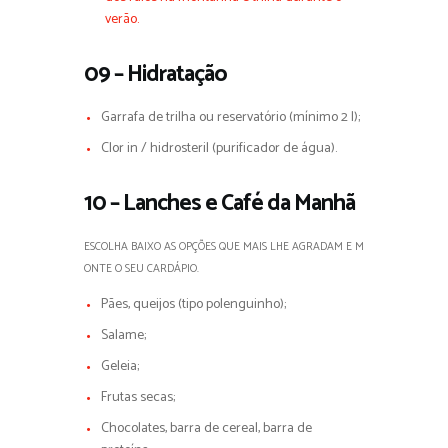
verão.
09 – Hidratação
Garrafa de trilha ou reservatório (mínimo 2 l);
Clor in / hidrosteril (purificador de água).
10 – Lanches e Café da Manhã
ESCOLHA BAIXO AS OPÇÕES QUE MAIS LHE AGRADAM E M
ONTE O SEU CARDÁPIO.
Pães, queijos (tipo polenguinho);
Salame;
Geleia;
Frutas secas;
Chocolates, barra de cereal, barra de