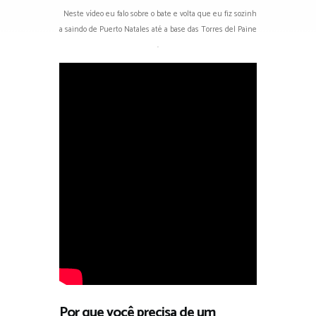
Neste vídeo eu falo sobre o bate e volta que eu fiz sozinh
a saindo de Puerto Natales até a base das Torres del Paine
.
Por que você precisa de um