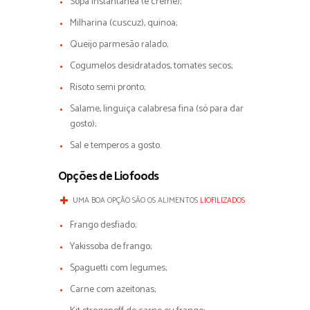
Sopa instantânea (e creme);
Milharina (cuscuz), quinoa;
Queijo parmesão ralado;
Cogumelos desidratados, tomates secos;
Risoto semi pronto;
Salame, linguiça calabresa fina (só para dar
gosto);
Sal e temperos a gosto.
Opções de Liofoods
UMA BOA OPÇÃO SÃO OS ALIMENTOS
LIOFILIZADOS
Frango desfiado;
Yakissoba de frango;
Spaguetti com legumes;
Carne com azeitonas;