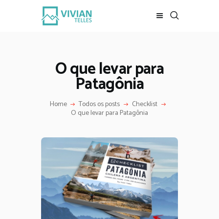
REVISTA DIGITAL
INÍCIO
O que levar para
LOJA
Patagônia
REVISTA
ESCALADA
Home
Todos os posts
Checklist
O que levar para Patagônia
MEUS VÍDEOS
BAIXE DE GRAÇA
CONTATO
MKT DIGITAL
SOBRE MIM