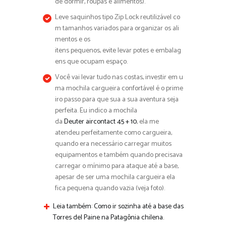
de dormir, roupas e alimentos).
Leve saquinhos tipo Zip Lock reutilizável co
m tamanhos variados para organizar os ali
mentos e os
itens pequenos, evite levar potes e embalag
ens que ocupam espaço.
Você vai levar tudo nas costas, investir em u
ma mochila cargueira confortável é o prime
iro passo para que sua a sua aventura seja
perfeita. Eu indico a mochila
da
Deuter aircontact 45 + 10
, ela me
atendeu perfeitamente como cargueira,
quando era necessário carregar muitos
equipamentos e também quando precisava
carregar o mínimo para ataque até a base,
apesar de ser uma mochila cargueira ela
fica pequena quando vazia (veja foto).
Leia também
:
Como ir sozinha até a base das
Torres del Paine na Patagônia chilena.