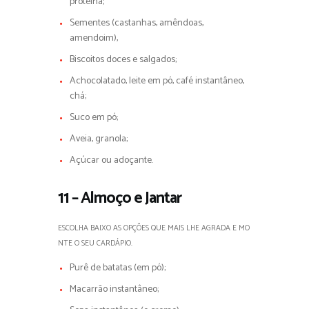
proteína;
Sementes (castanhas, amêndoas,
amendoim),
Biscoitos doces e salgados;
Achocolatado, leite em pó, café instantâneo,
chá;
Suco em pó;
Aveia, granola;
Açúcar ou adoçante.
11 – Almoço e Jantar
ESCOLHA BAIXO AS OPÇÕES QUE MAIS LHE AGRADA E MO
NTE O SEU CARDÁPIO.
Purê de batatas (em pó);
Macarrão instantâneo;