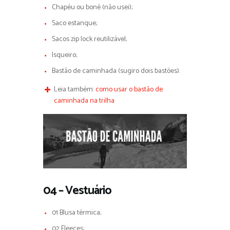
Chapéu ou boné (não usei);
Saco estanque;
Sacos zip lock reutilizável;
Isqueiro;
Bastão de caminhada (sugiro dois bastões).
Leia também:
como usar o bastão de
caminhada na trilha
04 – Vestuário
01 Blusa térmica;
02 Fleeces;