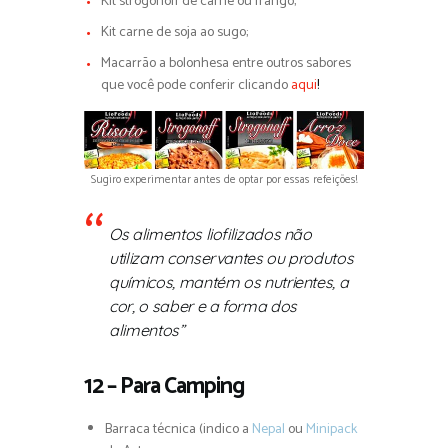
Kit strogonoff de carne ou frango;
Kit carne de soja ao sugo;
Macarrão a bolonhesa entre outros sabores
que você pode conferir clicando
aqui
!
Sugiro experimentar antes de optar por essas refeições!
Os alimentos liofilizados não
utilizam conservantes ou produtos
químicos, mantém os nutrientes, a
cor, o saber e a forma dos
alimentos”
12 – Para Camping
Barraca técnica (indico a
Nepa
l
ou
Minipack