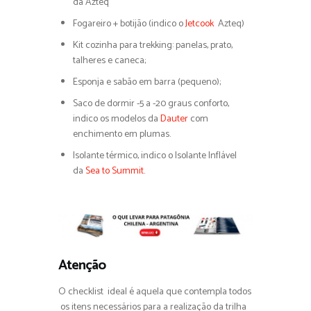
da Azteq
Fogareiro + botijão (indico o
Jetcook
Azteq)
Kit cozinha para trekking: panelas, prato,
talheres e caneca;
Esponja e sabão em barra (pequeno);
Saco de dormir -5 a -20 graus conforto,
indico os modelos da
Dauter
com
enchimento em plumas.
Isolante térmico, indico o Isolante Inflável
da
Sea to Summit.
Atenção
O checklist ideal é aquela que contempla todos
os itens necessários para a realização da trilha