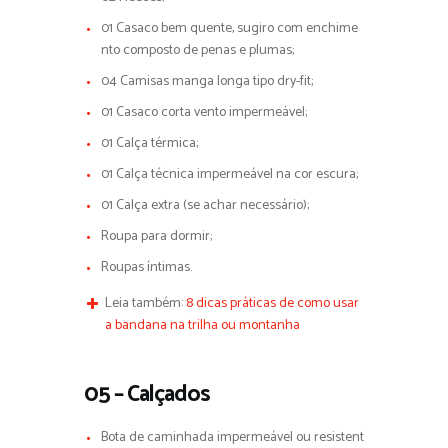
01 Casaco bem quente, sugiro com enchime
nto composto de penas e plumas;
04 Camisas manga longa tipo dry-fit;
01 Casaco corta vento impermeável;
01 Calça térmica;
01 Calça técnica impermeável na cor escura;
01 Calça extra (se achar necessário);
Roupa para dormir;
Roupas íntimas.
Leia também:
8 dicas práticas de como usar
a bandana na trilha ou montanha
05 – Calçados
Bota de caminhada impermeável ou resistent