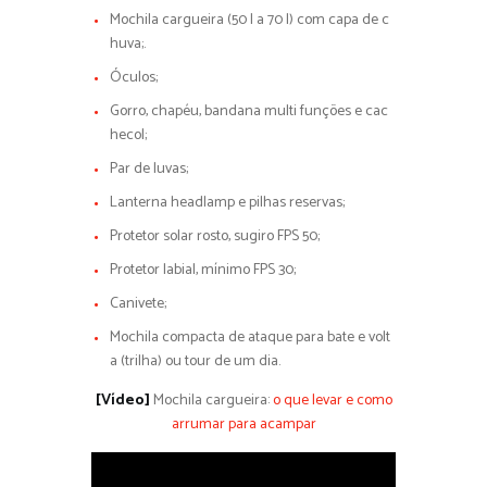
Mochila cargueira (50 l a 70 l) com capa de c
huva;.
Óculos;
Gorro, chapéu, bandana multi funções e cac
hecol;
Par de luvas;
Lanterna headlamp e pilhas reservas;
Protetor solar rosto, sugiro FPS 50;
Protetor labial, mínimo FPS 30;
Canivete;
Mochila compacta de ataque para bate e volt
a (trilha) ou tour de um dia.
[Vídeo]
Mochila cargueira:
o que levar e como
arrumar para acampar